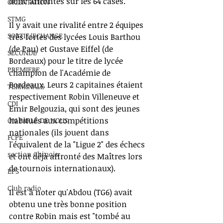
donc affrontés sur les 64 cases. 
ORIENTATION
STMG
Il y avait une rivalité entre 2 équipes 
SORTIE/ECHANGE
très fortes des lycées Louis Barthou 
(de Pau) et Gustave Eiffel (de 
SECONDE
Bordeaux) pour le titre de lycée 
PREMIERE
champion de l'Académie de 
Bordeaux. Leurs 2 capitaines étaient 
TERMINALE
respectivement Robin Villeneuve et 
CDI
Emir Belgouzia, qui sont des jeunes 
habitués aux compétitions 
ON PARLE DE NOUS
nationales (ils jouent dans 
FCPE
l'équivalent de la "Ligue 2" des échecs 
section Chinois
et ont déjà affronté des Maîtres lors 
de tournois internationaux).
EPS
Club radio
Il est à noter qu'Abdou (TG6) avait 
obtenu une très bonne position 
contre Robin mais est "tombé au 