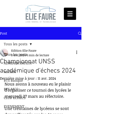
Post
Tous les posts
Edition Elie Faure
Tous les posts
3 avr. 2024
1 min de lecture
Championnat UNSS
ADMINISTRATION
académique d'échecs 2024
ACTION
Dernière mise à jour :
11 avr. 2024
BTS Banque
Nous avons à nouveau eu le plaisir 
BTS MCO
d'organiser ce tournoi des lycées le 
mercredi 27 mars au réfectoire. 
CLUB ECHECS
EVENEMENT
Une trentaines de lycéens se sont 