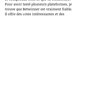
Pour avoir testé plusieurs plateformes, je 
trouve que Betwinner est vraiment fiable. 
Il offre des cotes intéressantes et des 
bonus attractifs pour les nouveaux 
utilisateurs. Ce que j'apprécie 
particulièrement, c'est la sécurité des 
transactions, ce qui est primordial, 
surtout lorsqu'on parle de paris en ligne. 
Leur site est bien conçu et facile à 
utiliser, et tu as même la possibilité de 
télécharger l’application pour accéder à 
tout en quelques clics. Si tu veux…
Afficher plus
J'aime
Répondre
Tim Smith
11 févr. 2025
En réponse à
Jessica z
Les cotes sont compétitives, et leurs 
bonus pour les nouveaux utilisateurs 