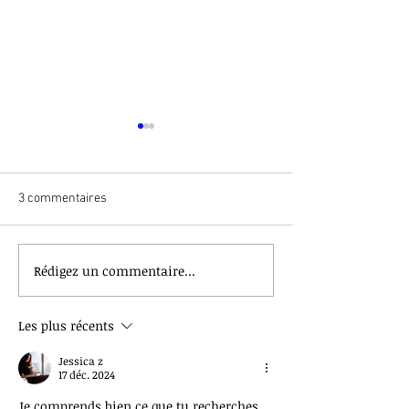
3 commentaires
Rédigez un commentaire...
UNE JOURNEE AU
LES LATINISTES 
FUTUROSCOPE AVEC LES
DÉCOUVERTE DE 
TSTMG2
Les plus récents
Jessica z
17 déc. 2024
Je comprends bien ce que tu recherches. 