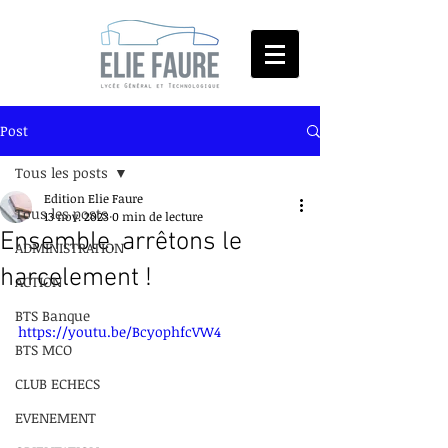
Post
Tous les posts
Edition Elie Faure
Tous les posts
13 nov. 2023
0 min de lecture
Ensemble, arrêtons le
ADMINISTRATION
harcelement !
ACTION
BTS Banque
https://youtu.be/BcyophfcVW4
BTS MCO
CLUB ECHECS
EVENEMENT