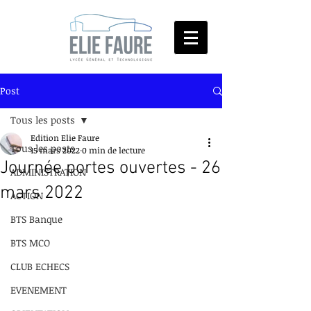
Post
Tous les posts
Edition Elie Faure
Tous les posts
15 mars 2022
0 min de lecture
Journée portes ouvertes - 26
ADMINISTRATION
mars 2022
ACTION
BTS Banque
BTS MCO
CLUB ECHECS
EVENEMENT