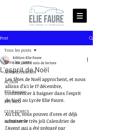
Post
Tous les posts
Edition Elie Faure
Tous les posts
5 déc. 2021
2 min de lecture
L'esprit de Noël
ADMINISTRATION
Les fêtes de Noël approchent, et nous 
ACTION
allons d'ici le 17 décembre, 
BTS Banque
commencer à baigner dans l'esprit 
de Noël au Lycée Elie Faure.
BTS MCO
CLUB ECHECS
Au CDI, vous pouvez d'ores et déjà 
admirer le très joli Calendrier de 
EVENEMENT
l'Avent qui a été préparé par 