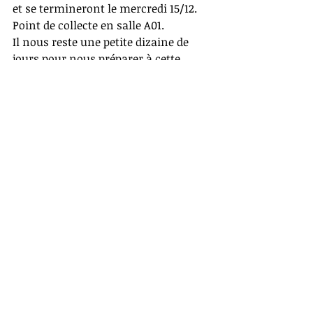
et se termineront le mercredi 15/12. 
Point de collecte en salle A01.
Il nous reste une petite dizaine de 
jours pour nous préparer à cette 
dernière semaine avant les 
vacances, qui sera par ailleurs dense 
de par les réunions parents de 
seconde 
le 13 décembre au soir 
(présentation des spécialités de 
première et de la voie technologique) 
et 
le Forum des formations du 16 
décembre après midi 
(13h30-17h30 
pour les premières, 15h30-17h30 pour 
les terminale et tout au long de 
l'après-midi pour les professeurs qui 
voudront y accompagner les classes 
de seconde). Un complément 
d'information vous sera 
communiqué d'ici quelques jours.