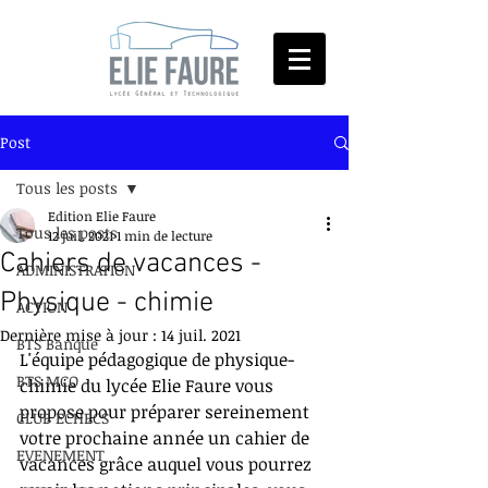
Post
Tous les posts
Edition Elie Faure
Tous les posts
12 juil. 2021
1 min de lecture
Cahiers de vacances -
ADMINISTRATION
Physique - chimie
ACTION
Dernière mise à jour :
14 juil. 2021
BTS Banque
L'équipe pédagogique de physique-
BTS MCO
chimie du lycée Elie Faure vous 
propose pour préparer sereinement 
CLUB ECHECS
votre prochaine année un cahier de 
EVENEMENT
vacances grâce auquel vous pourrez 