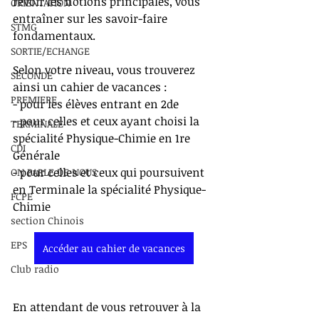
revoir les notions principales, vous 
ORIENTATION
entraîner sur les savoir-faire 
STMG
fondamentaux.
SORTIE/ECHANGE
Selon votre niveau, vous trouverez 
SECONDE
ainsi un cahier de vacances :
PREMIERE
- pour les élèves entrant en 2de
- pour celles et ceux ayant choisi la 
TERMINALE
spécialité Physique-Chimie en 1re 
CDI
Générale
- pour celles et ceux qui poursuivent 
ON PARLE DE NOUS
en Terminale la spécialité Physique-
FCPE
Chimie
section Chinois
EPS
Accéder au cahier de vacances
Club radio
En attendant de vous retrouver à la 