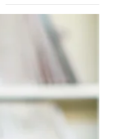
13 juil. 2023
Dates de rentrée des classes
Pour les élèves qui seront scolarisés au lycée
Elie Faure à la rentrée de septembre 2023, voici
les dates de rentrée : - Seconde générale...