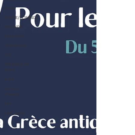
STMG
SORTIE/ECHANGE
SECONDE
PREMIERE
TERMINALE
CDI
ON PARLE DE
NOUS
FCPE
section
Chinois
EPS
Club radio