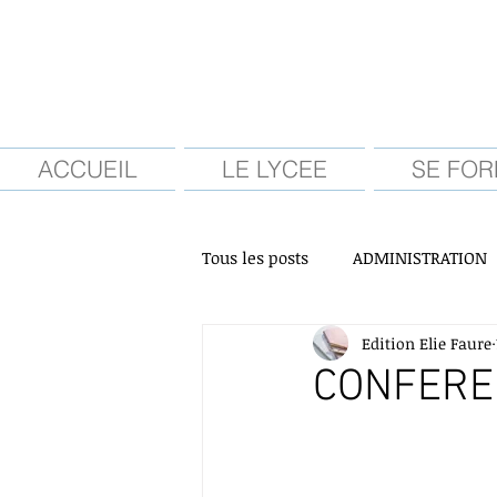
ACCUEIL
LE LYCEE
SE FOR
Tous les posts
ADMINISTRATION
Edition Elie Faure
ORIENTATION
STMG
S
CONFEREN
ON PARLE DE NOUS
FCPE