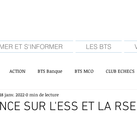
MER ET S'INFORMER
LES BTS
ACTION
BTS Banque
BTS MCO
CLUB ECHECS
18 janv. 2022
0 min de lecture
ORTIE/ECHANGE
SECONDE
PREMIERE
TERMINAL
CE SUR L'ESS ET LA RSE
section Chinois
EPS
Club radio