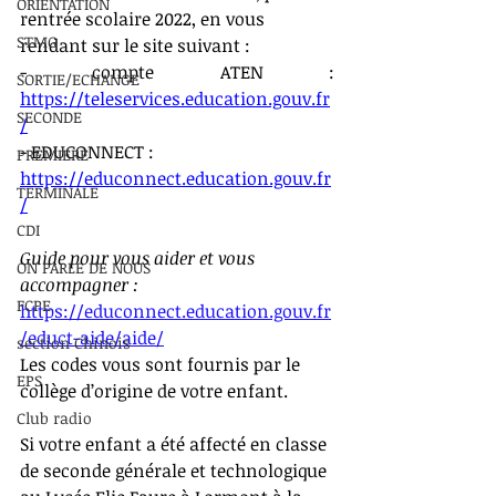
ORIENTATION
rentrée scolaire 2022, en vous 
STMG
rendant sur le site suivant : 
- compte ATEN : 
SORTIE/ECHANGE
https://teleservices.education.gouv.fr
SECONDE
/
- EDUCONNECT : 
PREMIERE
https://educonnect.education.gouv.fr
TERMINALE
/
CDI
Guide pour vous aider et vous 
ON PARLE DE NOUS
accompagner : 
FCPE
https://educonnect.education.gouv.fr
/educt-aide/aide/
section Chinois
Les codes vous sont fournis par le 
EPS
collège d’origine de votre enfant.
Club radio
Si votre enfant a été affecté en classe 
de seconde générale et technologique 