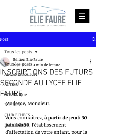
Post
Tous les posts
Edition Elie Faure
Tous les posts
27 juin 2022
3 min de lecture
INSCRIPTIONS DES FUTURS
ADMINISTRATION
SECONDE AU LYCEE ELIE
ACTION
FAURE
BTS Banque
Madame, Monsieur, 
BTS MCO
CLUB ECHECS
Vous connaîtrez, 
à partir de jeudi 30 
juin 14h00
, l’établissement 
EVENEMENT
d’affectation de votre enfant, pour la 