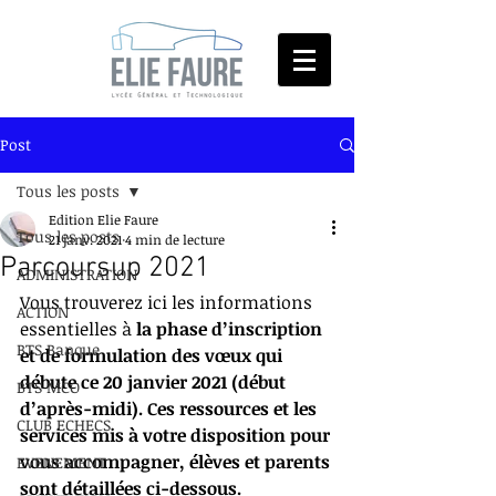
Post
Tous les posts
Edition Elie Faure
Tous les posts
21 janv. 2021
4 min de lecture
Parcoursup 2021
ADMINISTRATION
Vous trouverez ici les informations 
ACTION
essentielles à 
la phase d’inscription 
BTS Banque
et de formulation des vœux qui 
débute ce 20 janvier 2021 (début 
BTS MCO
d’après-midi). Ces ressources et les 
CLUB ECHECS
services mis à votre disposition pour 
vous accompagner, élèves et parents 
EVENEMENT
sont détaillées ci-dessous.