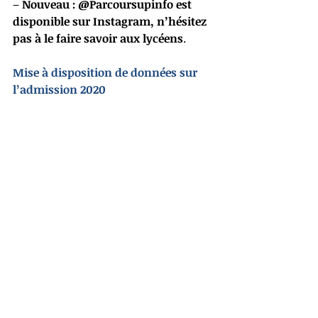
– 
Nouveau : @Parcoursupinfo est 
disponible sur Instagram, n’hésitez 
pas à le faire savoir aux lycéens
. 
Mise à disposition de données sur 
l’admission 2020
Pour apporter des informations 
utiles aux équipes et aux lycéens eux-
mêmes, à partir du 20 janvier 2021 
sera également mis à disposition un
jeu de données en Opendata
proposant plusieurs indicateurs 
pertinents sur les vœux et les 
propositions reçues pendant la 
procédure Parcoursup 2020. En 
particulier, les caractéristiques des 
néo-bacheliers qui ont accepté un 
vœu sont affichés sous forme 