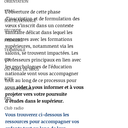
ORIENTATION
STMG
L’ouverture de cette phase 
d’inscription et de formulation des 
SORTIE/ECHANGE
vœux s’inscrit dans un contexte 
SECONDE
sanitaire délicat dans lequel les 
rencontres avec les formations 
PREMIERE
supérieures, notamment via les 
TERMINALE
salons, se trouvent impactées. Les 
CDI
professeurs principaux en lien avec 
les psychologues de l’éducation 
ON PARLE DE NOUS
nationale vont vous accompagner 
FCPE
tout au long de ce processus pour 
vous 
aider à vous informer et à vous 
section Chinois
projeter vers votre poursuite 
EPS
d’études dans le supérieur. 
Club radio
Vous trouverez ci-dessous les 
ressources pour accompagner vos 